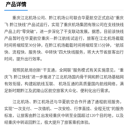
产品详情
重庆江北机场公司、黔江机场公司联合华夏航空正式启动“重庆
飞·黔江快线”产品试运行，实现了重庆机场集团有限公司在支线快线
产品上的“零突破”，进一步深化了干支联动发展。据悉，目前该快线
产品暂时在华夏航空重庆—黔江航线试运行，旅客在江北机场截载
时间将缩短至30分钟，在黔江机场截载时间将缩短至15分钟，“航班
快、流程快、服务快、中转快”四大快线服务，将大大节省旅客出行
时间，提升出行效率。
按照民航局创新“干支通，全网联”服务模式有关实施意见，“重
庆飞·黔江快线”进一步推进了江北机场国内骨干网和黔江机场基础网
有效衔接，构建起航线互联、 机场互通的高质量国内航线网络，满
足新时期黔江及武陵山区航空旅客大众化、便利化出行需求。
江北机场、黔江机场还与华夏航空合作开通了通程航班服务，
实现“一次支付、一次值机、一次安检、行李直挂、全程无忧”的服务
标准，让旅客由黔江出发经重庆中转至全国超过120个目的地，以及
经重庆中转返回黔江，极大提升了旅客乘机体验。