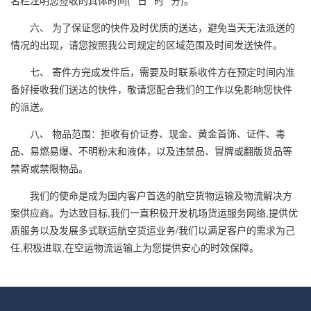
名栏注明您签收的具体时间(**日**时**分)。
六、 为了保证您的快件及时优质的送达，避免当天无法派送的
情况的出现，请您按照我公司规定的区域范围及时间发送快件。
七、 寄件方完成发件后，需要及时联系收件方在预定时间内准
备好接收我们送达的快件，敬请您配合我们的工作以免影响您快件
的派送。
八、 物品范围：拒收有价证券、现金、黄金首饰、证件、毒
品、易燃易爆、不明粉末和液体，以及违禁品、冒牌或翻版货品等
禁寄或禁限物品。
我们的使命是成为国内客户首选的航空货物运输及物流解决方
案供应商。为达致目标,我们一直积极开发机场货运服务网络,提供优
质服务以及发展多式联运航空货运业务/我们以满足客户的需求为己
任,积极进取,在空运物流运输上为您提供安心的时效保障。