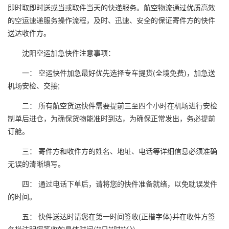
即时取即时送或当或取件当天的快递服务。航空物流通过优质高效
的空运速递服务操作流程，及时、迅速、安全的保证寄件方的快件
送达收件方。
沈阳空运加急快件注意事项
：
一： 空运快件加急最好优先选择专车提货(全境免费)，加急送
机场安检、交接;
二： 所有航空货运快件需要提前三至四个小时在机场进行安检
制单后进仓，为确保货物能准时到达，为确保正常发出，务必提前
订舱。
三： 寄件方和收件方的姓名、地址、电话等详细信息必须准确
无误的清晰填写。
四： 通过电话下单后，请将您的快件准备就绪，以免耽误发件
的时间。
五： 快件送达时请您在第一时间签收(正楷字体)并在收件方签